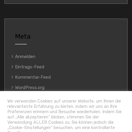
Meta
Anmelden
Eintrags-Feed
Kommentar-Feed
WordPress.org
Wir verwenden Cookies auf unserer Website, um Ihnen die
relevanteste Erfahrung zu bieten, indem wir uns an Ihre
Präferenzen erinnern und Besuche wiederholen. Indem Sie
auf „Alle akzeptieren“ klicken, stimmen Sie der
Verwendung ALLER Cookies zu. Sie können jedoch die
„Cookie-Einstellungen“ besuchen, um eine kontrollierte